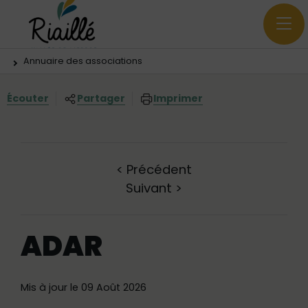
Menu principal
Contenus
Panneau de gestion des cookies
Vous êtes ici:
Annuaire des associations
Écouter
Partager
Imprimer
<
Précédent
Suivant
>
ADAR
Mis à jour le 09 Août 2026