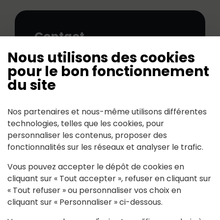
Contact
Nous utilisons des cookies
ancenis(at)adar44.com
pour le bon fonctionnement
du site
Nos partenaires et nous-même utilisons différentes
technologies, telles que les cookies, pour
personnaliser les contenus, proposer des
Mairie de Riaillé
fonctionnalités sur les réseaux et analyser le trafic.
170, rue du Cèdre 44440 RIAILLÉ
Vous pouvez accepter le dépôt de cookies en
cliquant sur « Tout accepter », refuser en cliquant sur
« Tout refuser » ou personnaliser vos choix en
Tél : 02 40 97 80 25
Contactez nous
cliquant sur « Personnaliser » ci-dessous.
accueilmairie@riaille.fr