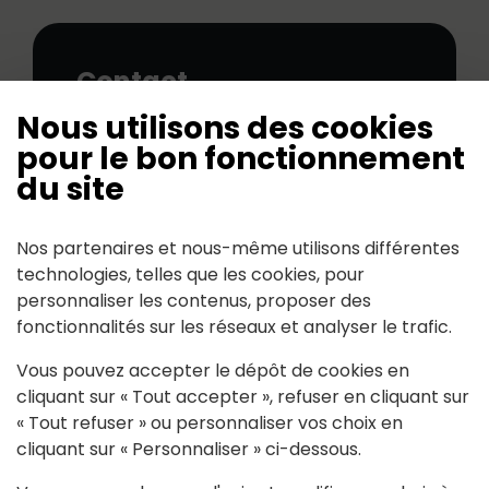
Contact
Nous utilisons des cookies
adt(at)aideadomicile.org
pour le bon fonctionnement
du site
Nos partenaires et nous-même utilisons différentes
technologies, telles que les cookies, pour
personnaliser les contenus, proposer des
Mairie de Riaillé
fonctionnalités sur les réseaux et analyser le trafic.
170, rue du Cèdre 44440 RIAILLÉ
Vous pouvez accepter le dépôt de cookies en
cliquant sur « Tout accepter », refuser en cliquant sur
« Tout refuser » ou personnaliser vos choix en
Tél : 02 40 97 80 25
Contactez nous
cliquant sur « Personnaliser » ci-dessous.
accueilmairie@riaille.fr