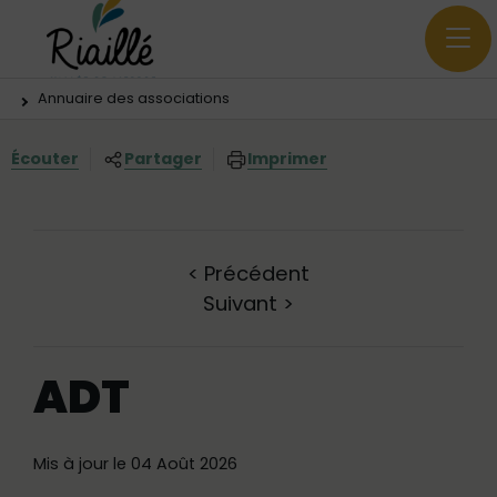
Menu principal
Contenus
Panneau de gestion des cookies
Vous êtes ici:
Annuaire des associations
Écouter
Partager
Imprimer
<
Précédent
Suivant
>
ADT
Mis à jour le 04 Août 2026