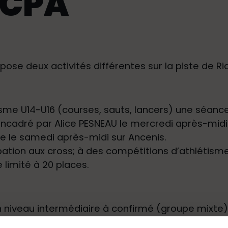
ACPA
ose deux activités différentes sur la piste de Riai
isme U14-U16 (courses, sauts, lancers) une séanc
encadré par Alice PESNEAU le mercredi après-midi 
le le samedi après-midi sur Ancenis.
pation aux cross; à des compétitions d’athlétisme 
 limité à 20 places.
n niveau intermédiaire à confirmé (groupe mixte)
nement à la course à pied à partir de 16 ans le 