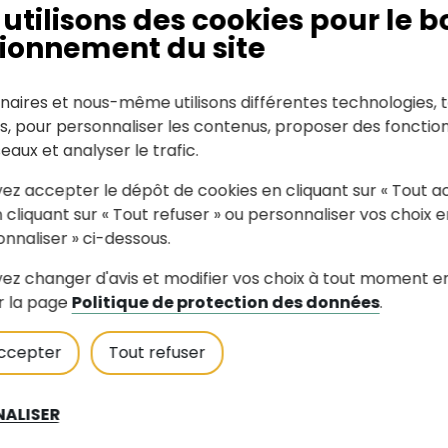
utilisons des cookies pour le b
X et David GREAU
ionnement du site
ppement de l’endurance (VMA) et travail de la fo
nalisation des entraînements en fonction des ob
ces courtes comme le 5 km / 10 km jusqu’au mara
naires et nous-même utilisons différentes technologies, t
ipation possible aux cross et à des compétitions 
es, pour personnaliser les contenus, proposer des fonction
m et 10.000 m).
seaux et analyser le trafic.
s sur piste
ez accepter le dépôt de cookies en cliquant sur « Tout a
s communes le week-end
 cliquant sur « Tout refuser » ou personnaliser vos choix e
n niveau débutante ou grande débutante (groupe
onnaliser » ci-dessous.
nement à la course à pied à partir de 16 ans le m
ez changer d'avis et modifier vos choix à tout moment e
r la page
Politique de protection des données
.
dre à courir sans s'arrêter
 à courir un 5km, un 10km voir plus.
ccepter
Tout refuser
 en groupe pour se motiver
s sur piste ou en nature
ALISER
 limité à 25 places.