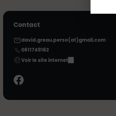
Contact
david.greau.perso(at)gmail.com
0611749162
Voir le site internet
Facebook: