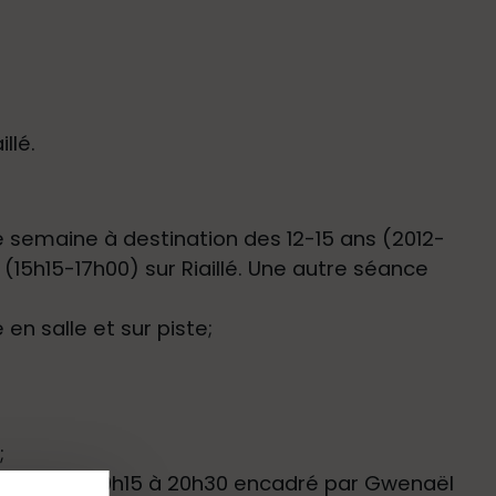
llé.
e semaine à destination des 12-15 ans (2012-
(15h15-17h00) sur Riaillé. Une autre séance
en salle et sur piste;
;
mercredi de 19h15 à 20h30 encadré par Gwenaël