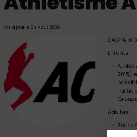
Athlétisme 
Mis à jour le 04 Août 2026
L’ACPA prop
Enfants:
Athlét
2015) 
possib
Partici
Groupe
Adultes:
Pour u
Entraî