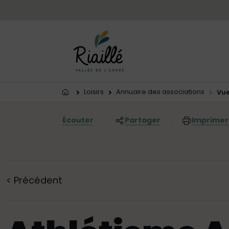
Menu principal
Contenus
Panneau de gestion des cookies
Vous êtes ici:
Loisirs
Annuaire des associations
Vue
Écouter
Partager
Imprimer
<
Précédent