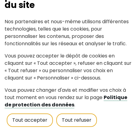
France Titres (Agence Nationale des
du site
Titres Sécurisés)
France Travail
Nos partenaires et nous-même utilisons différentes
France Rénov'
technologies, telles que les cookies, pour
MSA (Mutualité Sociale Agricole)
personnaliser les contenus, proposer des
Point-Justice
fonctionnalités sur les réseaux et analyser le trafic.
Urssaf
Vous pouvez accepter le dépôt de cookies en
La Poste
cliquant sur « Tout accepter », refuser en cliquant sur
« Tout refuser » ou personnaliser vos choix en
Des outils numériques sont mis à
cliquant sur « Personnaliser » ci-dessous.
disposition (ordinateur en libre-service,
connexion internet, imprimante, copieur
Vous pouvez changer d'avis et modifier vos choix à
et scanner).
tout moment en vous rendez sur la page
Politique
de protection des données
.
Tout accepter
Tout refuser
Contacts :
02 40 97 35 23