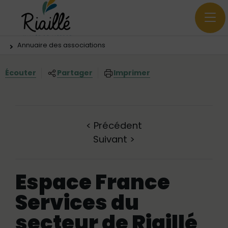
Menu principal
Contenus
Panneau de gestion des cookies
Vous êtes ici:
Annuaire des associations
Écouter
Partager
Imprimer
<
Précédent
Suivant
>
Espace France
Services du
secteur de Riaillé