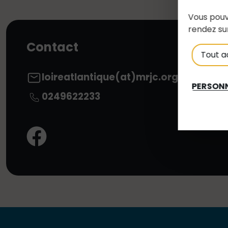
Vous pouv
rendez su
Contact
Tout a
loireatlantique(at)mrjc.org
PERSONN
0249622233
Facebook: