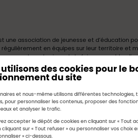
t une association de jeunesse et d’éducation popu
 régulièrement en équipes sur leur territoire et
se rencontrer, de vivre et de faire ensemble, d’ag
le monde de demain.
utilisons des cookies pour le b
ionnement du site
naires et nous-même utilisons différentes technologies, t
es, pour personnaliser les contenus, proposer des fonction
seaux et analyser le trafic.
ez accepter le dépôt de cookies en cliquant sur « Tout a
 cliquant sur « Tout refuser » ou personnaliser vos choix e
onnaliser » ci-dessous.