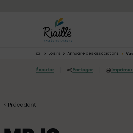
Menu principal
Contenus
Panneau de gestion des cookies
Vous êtes ici:
Loisirs
Annuaire des associations
Vue
Écouter
Partager
Imprimer
<
Précédent