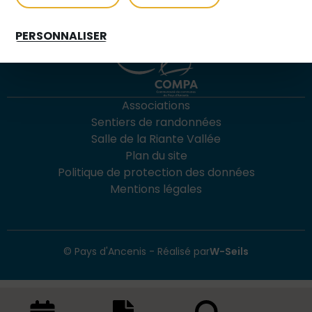
PERSONNALISER
Associations
Sentiers de randonnées
Salle de la Riante Vallée
Plan du site
Politique de protection des données
Mentions légales
© Pays d'Ancenis - Réalisé par
W-Seils