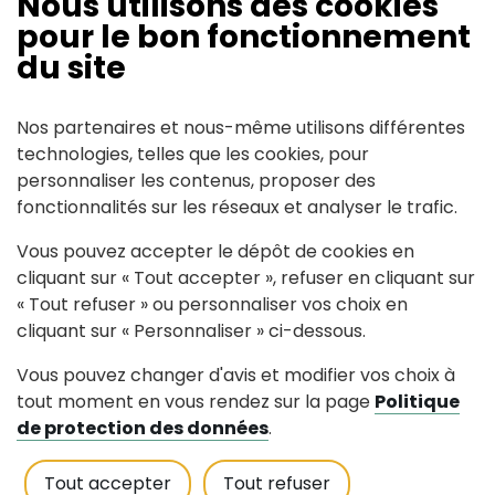
Nous utilisons des cookies
pour le bon fonctionnement
du site
Mairie de Riaillé
170, rue du Cèdre 44440 RIAILLÉ
Nos partenaires et nous-même utilisons différentes
technologies, telles que les cookies, pour
personnaliser les contenus, proposer des
Tél : 02 40 97 80 25
Contactez nous
fonctionnalités sur les réseaux et analyser le trafic.
accueilmairie@riaille.fr
Vous pouvez accepter le dépôt de cookies en
cliquant sur « Tout accepter », refuser en cliquant sur
Horaires d'accueil
« Tout refuser » ou personnaliser vos choix en
Lundi au jeudi : 8h30-12h30
cliquant sur « Personnaliser » ci-dessous.
Vendredi : 8h30-12h30 et 13h30-16h30
Vous pouvez changer d'avis et modifier vos choix à
Samedi : fermé tous les samedis
tout moment en vous rendez sur la page
Politique
de protection des données
.
Tout accepter
Tout refuser