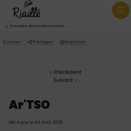
Menu principal
Contenus
Panneau de gestion des cookies
Vous êtes ici:
Annuaire des professionnels
Écouter
Partager
Imprimer
<
Précédent
Suivant
>
Ar'TSO
Mis à jour le 04 Août 2026