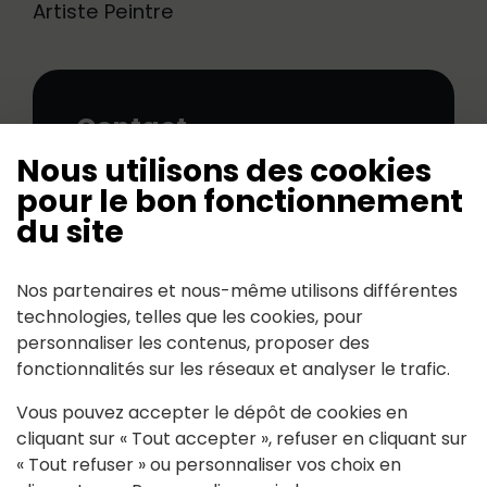
Artiste Peintre
Contact
Nous utilisons des cookies
artso(at)outlook.fr
pour le bon fonctionnement
du site
06 80 82 11 48
Nos partenaires et nous-même utilisons différentes
technologies, telles que les cookies, pour
personnaliser les contenus, proposer des
fonctionnalités sur les réseaux et analyser le trafic.
Mairie de Riaillé
Vous pouvez accepter le dépôt de cookies en
cliquant sur « Tout accepter », refuser en cliquant sur
170, rue du Cèdre 44440 RIAILLÉ
« Tout refuser » ou personnaliser vos choix en