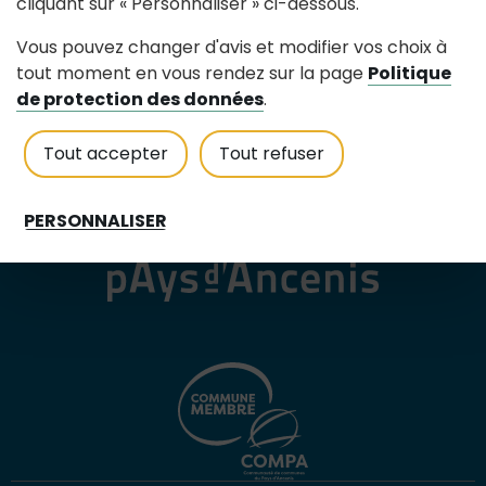
cliquant sur « Personnaliser » ci-dessous.
Tél : 02 40 97 80 25
Contactez nous
Vous pouvez changer d'avis et modifier vos choix à
tout moment en vous rendez sur la page
Politique
accueilmairie@riaille.fr
de protection des données
.
Horaires d'accueil
Tout accepter
Tout refuser
Lundi au jeudi : 8h30-12h30
Vendredi : 8h30-12h30 et 13h30-16h30
Samedi : fermé tous les samedis
PERSONNALISER