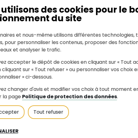
utilisons des cookies pour le b
ionnement du site
naires et nous-même utilisons différentes technologies, t
es, pour personnaliser les contenus, proposer des fonction
seaux et analyser le trafic.
ez accepter le dépôt de cookies en cliquant sur « Tout a
 cliquant sur « Tout refuser » ou personnaliser vos choix e
onnaliser » ci-dessous.
RIAILLE
autosurriaille(at
ez changer d'avis et modifier vos choix à tout moment e
02 40 54 18 82
r la page
Politique de protection des données
.
Voir le site interne
ccepter
Tout refuser
ALISER