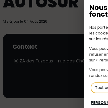
AUTOSUR
Nous 
fonct
Mis à jour le 04 Août 2026
Nos parte
les cooki
sur les ré
Contact
Vous pouv
refuser en
sur « Pers
ZA des Fuzeaux - rue des Chênes 44440 
Vous pouv
rendez su
Tout a
PERSONN