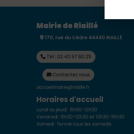
Mairie de Riaillé
170, rue du Cèdre 44440 RIAILLÉ
Tél : 02 40 97 80 25
Contactez nous
accueilmairie@riaille.fr
Horaires d'accueil
Lundi au jeudi : 8h30-12h30
Vendredi : 8h30-12h30 et 13h30-16h30
Samedi : fermé tous les samedis