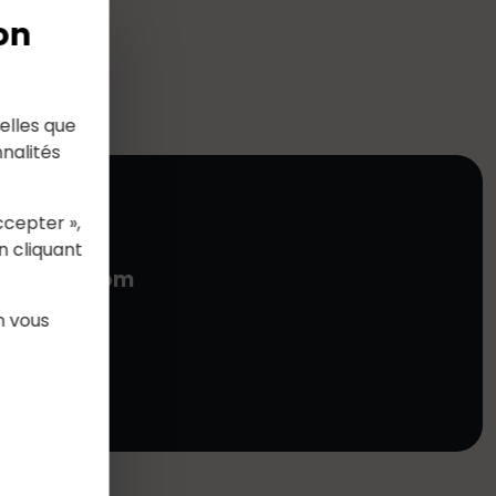
on
elles que
nalités
ccepter »,
n cliquant
)autosur.com
n vous
t