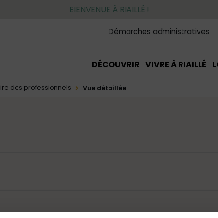
BIENVENUE À RIAILLÉ !
Démarches administratives
DÉCOUVRIR
VIVRE À RIAILLÉ
L
ire des professionnels
Vue détaillée