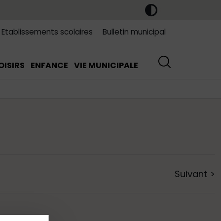
Etablissements scolaires
Bulletin municipal
OISIRS
ENFANCE
VIE MUNICIPALE
Suivant
>