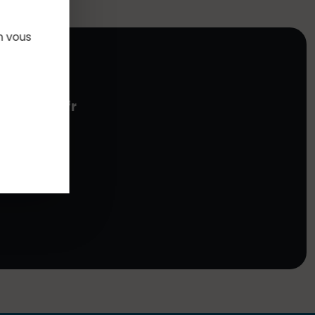
n vous
)orange.fr
t