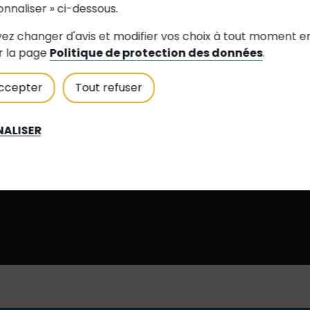
onnaliser » ci-dessous.
ez changer d'avis et modifier vos choix à tout moment e
r la page
Politique de protection des données
.
ccepter
Tout refuser
notededouceur(at
ALISER
02 28 01 64 90
Voir le site interne