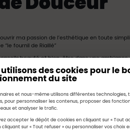
e de Douceur
uvrir ma passion de l’esthétique en toute simplic
 “le fournil de Riaillé”
conseils,beauté et bien-être dans une ambiance 
utilisons des cookies pour le b
e, soin corps, minceur, maquillage, épilations, lu
ionnement du site
eauté 2020 la Cabine de Flottaison …
naires et nous-même utilisons différentes technologies, t
es, pour personnaliser les contenus, proposer des fonction
seaux et analyser le trafic.
ez accepter le dépôt de cookies en cliquant sur « Tout a
 cliquant sur « Tout refuser » ou personnaliser vos choix e