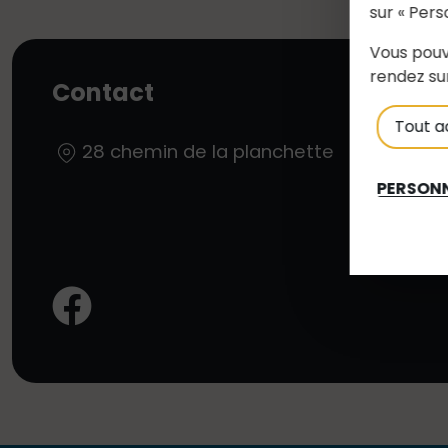
sur « Pers
Vous pouv
rendez su
Contact
Tout a
28 chemin de la planchette
PERSONN
Facebook: