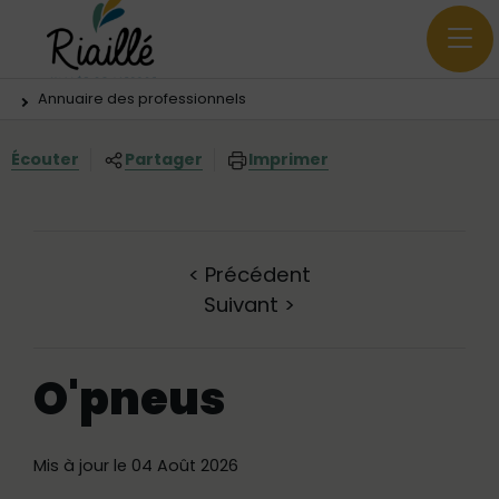
Menu principal
Contenus
Panneau de gestion des cookies
Vous êtes ici:
Annuaire des professionnels
Écouter
Partager
Imprimer
<
Précédent
Suivant
>
O'pneus
Mis à jour le 04 Août 2026