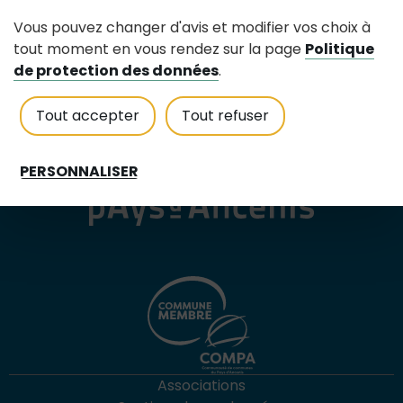
Tél : 02 40 97 80 25
Contactez nous
Vous pouvez changer d'avis et modifier vos choix à
accueilmairie@riaille.fr
tout moment en vous rendez sur la page
Politique
de protection des données
.
Horaires d'accueil
Lundi au jeudi : 8h30-12h30
Tout accepter
Tout refuser
Vendredi : 8h30-12h30 et 13h30-16h30
Samedi : fermé tous les samedis
PERSONNALISER
Associations