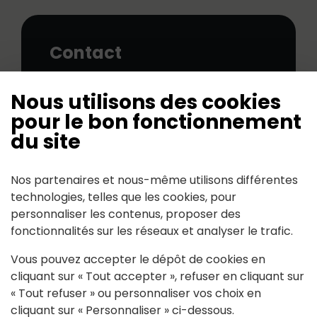
Contact
391, rue de l'Erdre 44440
Nous utilisons des cookies
RIAILLE
pour le bon fonctionnement
02 40 34 03 28
du site
Nos partenaires et nous-même utilisons différentes
technologies, telles que les cookies, pour
personnaliser les contenus, proposer des
fonctionnalités sur les réseaux et analyser le trafic.
Mairie de Riaillé
Vous pouvez accepter le dépôt de cookies en
170, rue du Cèdre 44440 RIAILLÉ
cliquant sur « Tout accepter », refuser en cliquant sur
« Tout refuser » ou personnaliser vos choix en
cliquant sur « Personnaliser » ci-dessous.