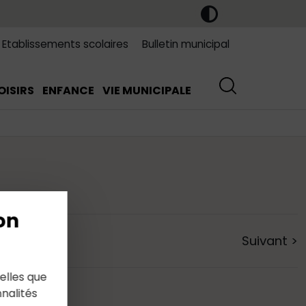
Etablissements scolaires
Bulletin municipal
OISIRS
ENFANCE
VIE MUNICIPALE
on
Suivant
>
elles que
nalités