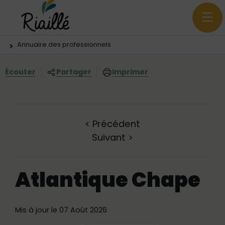
Menu principal
Contenus
Panneau de gestion des cookies
Vous êtes ici:
Annuaire des professionnels
Écouter
Partager
Imprimer
<
Précédent
Suivant
>
Atlantique Chape
Mis à jour le 07 Août 2026