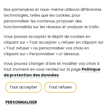
Contact
Nos partenaires et nous-même utilisons différentes
technologies, telles que les cookies, pour
107 la houssaie 44440 RIAILLE
personnaliser les contenus, proposer des
atlantique-
fonctionnalités sur les réseaux et analyser le trafic.
chape(at)outlook.fr
Vous pouvez accepter le dépôt de cookies en
02 40 97 80 13
cliquant sur « Tout accepter », refuser en cliquant sur
« Tout refuser » ou personnaliser vos choix en
Voir le site internet
cliquant sur « Personnaliser » ci-dessous.
Vous pouvez changer d'avis et modifier vos choix à
tout moment en vous rendez sur la page
Politique
de protection des données
.
Tout accepter
Tout refuser
Mairie de Riaillé
170, rue du Cèdre 44440 RIAILLÉ
PERSONNALISER