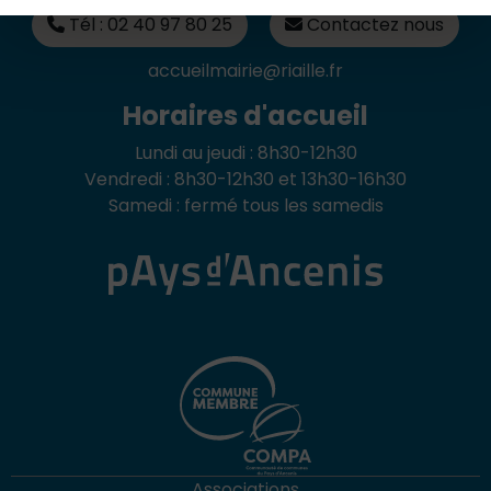
Tél : 02 40 97 80 25
Contactez nous
accueilmairie@riaille.fr
Horaires d'accueil
Lundi au jeudi : 8h30-12h30
Vendredi : 8h30-12h30 et 13h30-16h30
Samedi : fermé tous les samedis
Associations